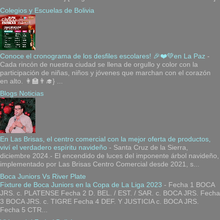
Colegios y Escuelas de Bolivia
Conoce el cronograma de los desfiles escolares! 🎉❤️💚en La Paz
-
Cada rincón de nuestra ciudad se llena de orgullo y color con la
participación de niñas, niños y jóvenes que marchan con el corazón
en alto. 👩‍🏫👨‍🎓} ...
Blogs Noticias
En Las Brisas, el centro comercial con la mejor oferta de productos,
viví el verdadero espíritu navideño
-
Santa Cruz de la Sierra,
diciembre 2024.- El encendido de luces del imponente árbol navideño,
implementado por Las Brisas Centro Comercial desde 2021, s...
Boca Juniors Vs River Plate
Fixture de Boca Juniors en la Copa de La Liga 2023
-
Fecha 1 BOCA
JRS. c. PLATENSE Fecha 2 D. BEL. / EST. / SAR. c. BOCA JRS. Fecha
3 BOCA JRS. c. TIGRE Fecha 4 DEF. Y JUSTICIA c. BOCA JRS.
Fecha 5 CTR...