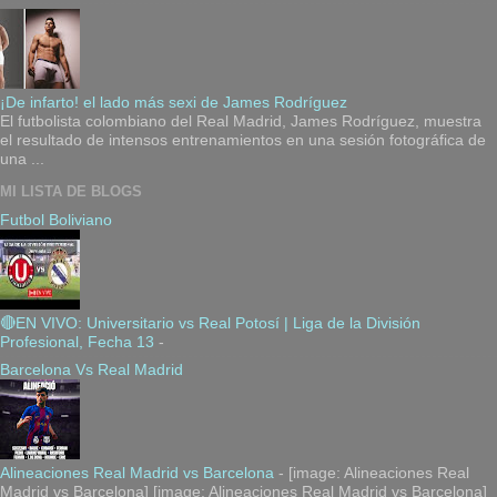
¡De infarto! el lado más sexi de James Rodríguez
El futbolista colombiano del Real Madrid, James Rodríguez, muestra
el resultado de intensos entrenamientos en una sesión fotográfica de
una ...
MI LISTA DE BLOGS
Futbol Boliviano
🔴EN VIVO: Universitario vs Real Potosí | Liga de la División
Profesional, Fecha 13
-
Barcelona Vs Real Madrid
Alineaciones Real Madrid vs Barcelona
-
[image: Alineaciones Real
Madrid vs Barcelona] [image: Alineaciones Real Madrid vs Barcelona]