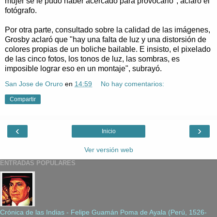
mujer se le pudo haber acercado para provocarlo", aclaró el
fotógrafo.
Por otra parte, consultado sobre la calidad de las imágenes,
Grosby aclaró que "hay una falta de luz y una distorsión de
colores propias de un boliche bailable. E insisto, el pixelado
de las cinco fotos, los tonos de luz, las sombras, es
imposible lograr eso en un montaje", subrayó.
San Jose de Oruro
en
14:59
No hay comentarios:
Compartir
‹
›
Inicio
Ver versión web
ENTRADAS POPULARES
Crónica de las Indias - Felipe Guamán Poma de Ayala (Perú, 1526-