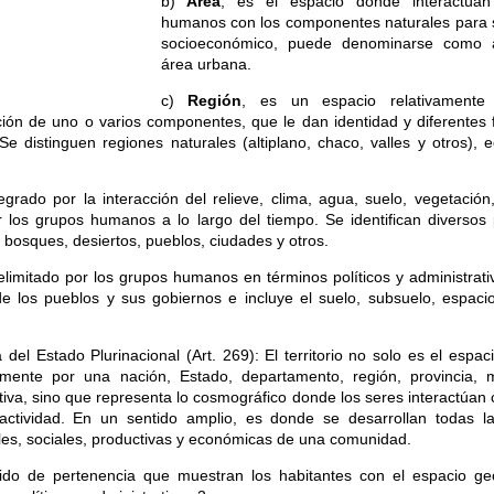
b)
Área
, es el espacio donde interactúan
humanos con los componentes naturales para s
socioeconómico, puede denominarse como á
área urbana.
c)
Región
, es un espacio relativament
ación de uno o varios componentes, que le dan identidad y diferentes
Se distinguen regiones naturales (altiplano, chaco, valles y otros),
tegrado por la interacción del relieve, clima, agua, suelo, vegetación
r los grupos humanos a lo largo del tiempo. Se identifican diversos
 bosques, desiertos, pueblos, ciudades y otros.
elimitado por los grupos humanos en términos políticos y administrativ
e los pueblos y sus gobiernos e incluye el suelo, subsuelo, espaci
 del Estado Plurinacional (Art. 269): El territorio no solo es el espac
ialmente por una nación, Estado, departamento, región, provincia, m
rativa, sino que representa lo cosmográfico donde los seres interactúan
 actividad. En un sentido amplio, es donde se desarrollan todas la
rales, sociales, productivas y económicas de una comunidad.
tido de pertenencia que muestran los habitantes con el espacio ge