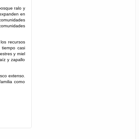
bosque ralo y
e expanden en
 comunidades
s comunidades
los recursos
 tiempo casi
estres y miel
aíz y zapallo
esco extenso.
familia como