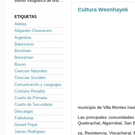
sesión fotográfica de una ...
Cultura Weenhayek
ETIQUETAS
Adidas
Alejandro Chumacero
Argentina
Baloncesto
Beckham
Benzeman
Boxeo
Ciencias Naturales
Ciencias Sociales
Comunicación y Lenguajes
Cristiano Ronaldo
Cuarto de Primaria
Cuarto de Secundaria
municipio de Villa Montes has
Descargas
Las principales comunidades 
Futbolistas
Quebrachal, Algarrobal, San B
Gerard Piqué
James Rodríguez
za, Resistencia, Viscacheral,