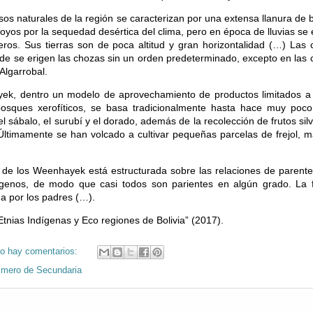
sos naturales de la región se caracterizan por una extensa llanura de 
oyos por la sequedad desértica del clima, pero en época de lluvias s
ros. Sus tierras son de poca altitud y gran horizontalidad (…) Las
nde se erigen las chozas sin un orden predeterminado, excepto en la
Algarrobal.
k, dentro un modelo de aprovechamiento de productos limitados a 
osques xerofíticos, se basa tradicionalmente hasta hace muy poco
 sábalo, el surubí y el dorado, además de la recolección de frutos silv
ltimamente se han volcado a cultivar pequeñas parcelas de frejol, m
a de los Weenhayek está estructurada sobre las relaciones de parent
genos, de modo que casi todos son parientes en algún grado. La 
a por los padres (…).
tnias Indígenas y Eco regiones de Bolivia” (2017).
o hay comentarios:
imero de Secundaria