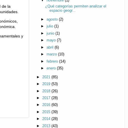
▼
noviembre
(1)
 de la
¿Qué categorías permiten analizar el
espacio geogr...
munidades.
►
agosto
(2)
conómicos,
conómica.
►
julio
(1)
►
junio
(1)
rnamentales y
►
mayo
(7)
►
abril
(6)
►
marzo
(10)
►
febrero
(14)
►
enero
(35)
►
2021
(85)
►
2019
(53)
►
2018
(26)
►
2017
(28)
►
2016
(60)
►
2015
(39)
►
2014
(28)
►
2013
(43)