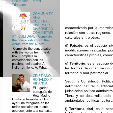
Secundaria - Primer
Trimestre
COMMUNITY
AND
CULTURAL
DIVERSITY -
caracterizado por la interrel
DIVERSIDAD
relación con otras regiones. 
COMUNITARI
A Y CULTURAL - Complete
culturales entre otras.
the conversation with the
words from the 4. box.
d)
Paisaje
, es el espacio in
Complete the conversation
modificaciones realizadas po
with the words from the 4.
características propias, como:
box. Completa la
conversación con las
e)
Territorio
, es el espacio d
palabras del cuadro. A:
Hello. B: Hello. A: What...
las formas de organización d
territorial y mar patrimonial.
CRISTIANO
RONALDO Y
Según la Constitución Política
RIHANNA
delimitado natural o artific
El jugador
jurisdicción político administ
portugués del
Tierra y se desarrolla toda
Real Madrid
Cristiano Ronaldo publicó
ambientales, políticas, cultu
ayer una fotografía en las
redes sociales en la que
f)
Territorialidad
, es el sen
aparece junto a la cantan...