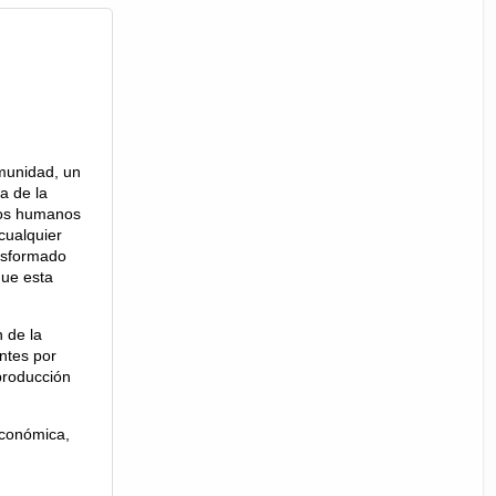
munidad, un
a de la
upos humanos
cualquier
ansformado
que esta
n de la
ntes por
producción
económica,