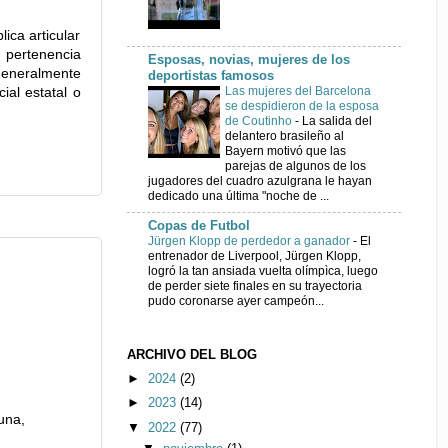
ica articular
 pertenencia
Esposas, novias, mujeres de los
 generalmente
deportistas famosos
Las mujeres del Barcelona
ial estatal o
se despidieron de la esposa
de Coutinho
-
La salida del
delantero brasileño al
Bayern motivó que las
parejas de algunos de los
jugadores del cuadro azulgrana le hayan
dedicado una última "noche de ...
Copas de Futbol
Jürgen Klopp de perdedor a ganador
-
El
entrenador de Liverpool, Jürgen Klopp,
logró la tan ansiada vuelta olímpìca, luego
de perder siete finales en su trayectoria
pudo coronarse ayer campeón...
ARCHIVO DEL BLOG
►
2024
(2)
►
2023
(14)
una,
▼
2022
(77)