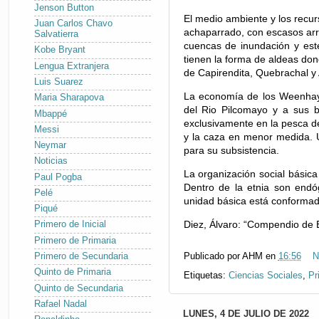
Jenson Button
El medio ambiente y los recur
Juan Carlos Chavo
achaparrado, con escasos arr
Salvatierra
cuencas de inundación y este
Kobe Bryant
tienen la forma de aldeas do
Lengua Extranjera
de Capirendita, Quebrachal y 
Luis Suarez
La economía de los Weenhaye
Maria Sharapova
del Rio Pilcomayo y a sus b
Mbappé
exclusivamente en la pesca del
Messi
y la caza en menor medida. Ú
Neymar
para su subsistencia.
Noticias
La organización social básic
Paul Pogba
Dentro de la etnia son endó
Pelé
unidad básica está conformad
Piqué
Diez, Álvaro: “Compendio de E
Primero de Inicial
Primero de Primaria
Primero de Secundaria
Publicado por
AHM
en
16:56
N
Quinto de Primaria
Etiquetas:
Ciencias Sociales
,
Pr
Quinto de Secundaria
Rafael Nadal
LUNES, 4 DE JULIO DE 2022