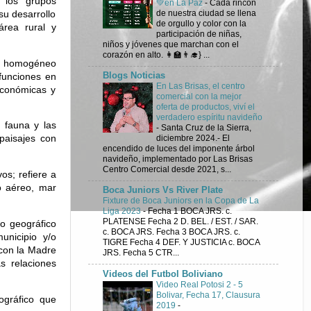
 los grupos
💚en La Paz
-
Cada rincón
de nuestra ciudad se llena
u desarrollo
de orgullo y color con la
rea rural y
participación de niñas,
niños y jóvenes que marchan con el
corazón en alto. 👩‍🏫👨‍🎓} ...
e homogéneo
 funciones en
Blogs Noticias
En Las Brisas, el centro
 económicas y
comercial con la mejor
oferta de productos, viví el
verdadero espíritu navideño
, fauna y las
-
Santa Cruz de la Sierra,
 paisajes con
diciembre 2024.- El
encendido de luces del imponente árbol
navideño, implementado por Las Brisas
Centro Comercial desde 2021, s...
os; refiere a
o aéreo, mar
Boca Juniors Vs River Plate
Fixture de Boca Juniors en la Copa de La
Liga 2023
-
Fecha 1 BOCA JRS. c.
PLATENSE Fecha 2 D. BEL. / EST. / SAR.
io geográfico
c. BOCA JRS. Fecha 3 BOCA JRS. c.
unicipio y/o
TIGRE Fecha 4 DEF. Y JUSTICIA c. BOCA
 con la Madre
JRS. Fecha 5 CTR...
s relaciones
Videos del Futbol Boliviano
Video Real Potosi 2 - 5
Bolivar, Fecha 17, Clausura
ográfico que
2019
-