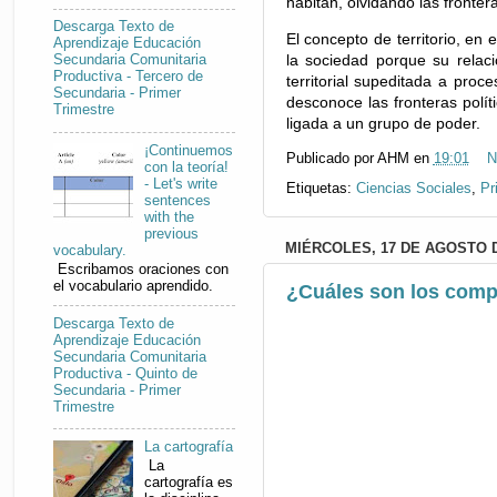
habitan, olvidando las frontera
Descarga Texto de
El concepto de territorio, en 
Aprendizaje Educación
la sociedad porque su relaci
Secundaria Comunitaria
Productiva - Tercero de
territorial supeditada a proc
Secundaria - Primer
desconoce las fronteras polít
Trimestre
ligada a un grupo de poder.
¡Continuemos
Publicado por
AHM
en
19:01
N
con la teoría!
- Let's write
Etiquetas:
Ciencias Sociales
,
Pr
sentences
with the
previous
MIÉRCOLES, 17 DE AGOSTO D
vocabulary.
Escribamos oraciones con
el vocabulario aprendido.
¿Cuáles son los comp
Descarga Texto de
Aprendizaje Educación
Secundaria Comunitaria
Productiva - Quinto de
Secundaria - Primer
Trimestre
La cartografía
La
cartografía es