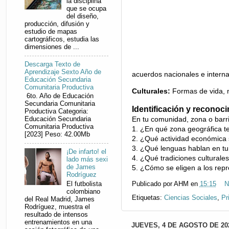
la disciplina
que se ocupa
del diseño,
producción, difusión y
estudio de mapas
cartográficos, estudia las
dimensiones de ...
Descarga Texto de
Aprendizaje Sexto Año de
acuerdos nacionales e interna
Educación Secundaria
Comunitaria Productiva
Culturales:
Formas de vida, m
6to. Año de Educación
Secundaria Comunitaria
Identificación y reconoc
Productiva Categoria:
En tu comunidad, zona o barrio,
Educación Secundaria
Comunitaria Productiva
1. ¿En qué zona geográfica t
[2023] Peso: 42.00Mb
2. ¿Qué actividad económica 
3. ¿Qué lenguas hablan en tu
¡De infarto! el
4. ¿Qué tradiciones culturale
lado más sexi
5. ¿Cómo se eligen a los rep
de James
Rodríguez
El futbolista
Publicado por
AHM
en
15:15
N
colombiano
Etiquetas:
Ciencias Sociales
,
Pr
del Real Madrid, James
Rodríguez, muestra el
resultado de intensos
entrenamientos en una
JUEVES, 4 DE AGOSTO DE 20