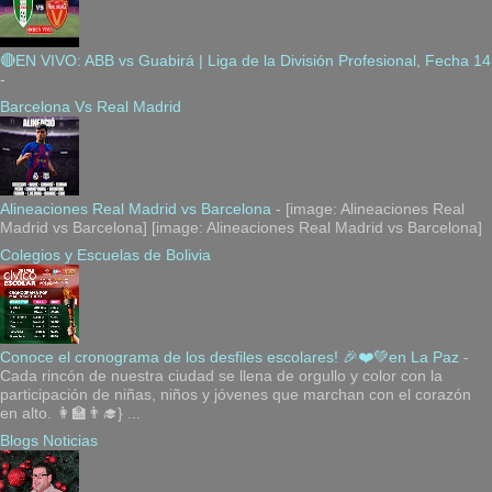
🔴EN VIVO: ABB vs Guabirá | Liga de la División Profesional, Fecha 14
-
Barcelona Vs Real Madrid
Alineaciones Real Madrid vs Barcelona
-
[image: Alineaciones Real
Madrid vs Barcelona] [image: Alineaciones Real Madrid vs Barcelona]
Colegios y Escuelas de Bolivia
Conoce el cronograma de los desfiles escolares! 🎉❤️💚en La Paz
-
Cada rincón de nuestra ciudad se llena de orgullo y color con la
participación de niñas, niños y jóvenes que marchan con el corazón
en alto. 👩‍🏫👨‍🎓} ...
Blogs Noticias