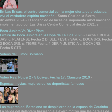
En Las Brisas, el centro comercial con la mejor oferta de productos,
viví el verdadero espíritu navideño
-
Santa Cruz de la Sierra,
diciembre 2024.- El encendido de luces del imponente árbol navideño,
implementado por Las Brisas Centro Comercial desde 2021, s...
Boca Juniors Vs River Plate
Fixture de Boca Juniors en la Copa de La Liga 2023
-
Fecha 1 BOCA
JRS. c. PLATENSE Fecha 2 D. BEL. / EST. / SAR. c. BOCA JRS. Fecha
3 BOCA JRS. c. TIGRE Fecha 4 DEF. Y JUSTICIA c. BOCA JRS.
Fecha 5 CTR...
Videos del Futbol Boliviano
Video Real Potosi 2 - 5 Bolivar, Fecha 17, Clausura 2019
-
Esposas, novias, mujeres de los deportistas famosos
Las mujeres del Barcelona se despidieron de la esposa de Coutinho
-
La salida del delantero brasileño al Bayern motivó que las parejas de