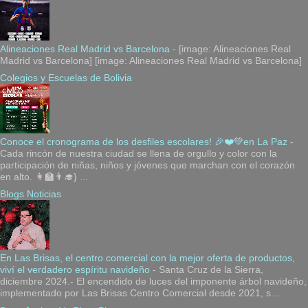
Alineaciones Real Madrid vs Barcelona
-
[image: Alineaciones Real
Madrid vs Barcelona] [image: Alineaciones Real Madrid vs Barcelona]
Colegios y Escuelas de Bolivia
Conoce el cronograma de los desfiles escolares! 🎉❤️💚en La Paz
-
Cada rincón de nuestra ciudad se llena de orgullo y color con la
participación de niñas, niños y jóvenes que marchan con el corazón
en alto. 👩‍🏫👨‍🎓} ...
Blogs Noticias
En Las Brisas, el centro comercial con la mejor oferta de productos,
viví el verdadero espíritu navideño
-
Santa Cruz de la Sierra,
diciembre 2024.- El encendido de luces del imponente árbol navideño,
implementado por Las Brisas Centro Comercial desde 2021, s...