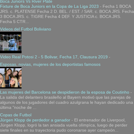
Boca Juniors Vs River Plate
Fixture de Boca Juniors en la Copa de La Liga 2023
-
Fecha 1 BOCA
JRS. c. PLATENSE Fecha 2 D. BEL. / EST. / SAR. c. BOCA JRS. Fecha
3 BOCA JRS. c. TIGRE Fecha 4 DEF. Y JUSTICIA c. BOCA JRS.
Fecha 5 CTR...
Videos del Futbol Boliviano
Video Real Potosi 2 - 5 Bolivar, Fecha 17, Clausura 2019
-
Esposas, novias, mujeres de los deportistas famosos
Las mujeres del Barcelona se despidieron de la esposa de Coutinho
-
La salida del delantero brasileño al Bayern motivó que las parejas de
algunos de los jugadores del cuadro azulgrana le hayan dedicado una
última "noche de ...
Copas de Futbol
Jürgen Klopp de perdedor a ganador
-
El entrenador de Liverpool,
Jürgen Klopp, logró la tan ansiada vuelta olímpìca, luego de perder
siete finales en su trayectoria pudo coronarse ayer campeón...