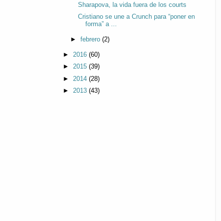
Sharapova, la vida fuera de los courts
Cristiano se une a Crunch para “poner en
forma” a ...
►
febrero
(2)
►
2016
(60)
►
2015
(39)
►
2014
(28)
►
2013
(43)