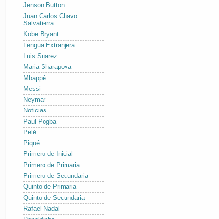
Jenson Button
Juan Carlos Chavo
Salvatierra
Kobe Bryant
Lengua Extranjera
Luis Suarez
Maria Sharapova
Mbappé
Messi
Neymar
Noticias
Paul Pogba
Pelé
Piqué
Primero de Inicial
Primero de Primaria
Primero de Secundaria
Quinto de Primaria
Quinto de Secundaria
Rafael Nadal