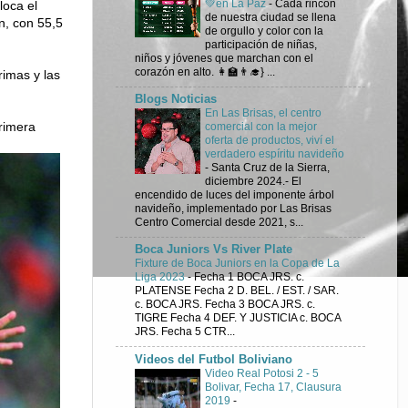
💚en La Paz
-
Cada rincón
loca el
de nuestra ciudad se llena
án, con 55,5
de orgullo y color con la
participación de niñas,
niños y jóvenes que marchan con el
corazón en alto. 👩‍🏫👨‍🎓} ...
rimas y las
Blogs Noticias
En Las Brisas, el centro
rimera
comercial con la mejor
oferta de productos, viví el
verdadero espíritu navideño
-
Santa Cruz de la Sierra,
diciembre 2024.- El
encendido de luces del imponente árbol
navideño, implementado por Las Brisas
Centro Comercial desde 2021, s...
Boca Juniors Vs River Plate
Fixture de Boca Juniors en la Copa de La
Liga 2023
-
Fecha 1 BOCA JRS. c.
PLATENSE Fecha 2 D. BEL. / EST. / SAR.
c. BOCA JRS. Fecha 3 BOCA JRS. c.
TIGRE Fecha 4 DEF. Y JUSTICIA c. BOCA
JRS. Fecha 5 CTR...
Videos del Futbol Boliviano
Video Real Potosi 2 - 5
Bolivar, Fecha 17, Clausura
2019
-