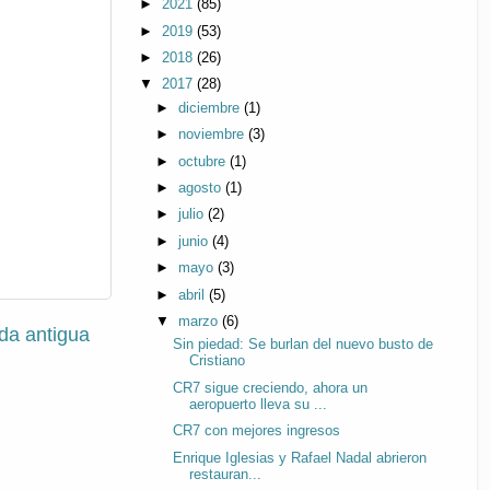
►
2021
(85)
►
2019
(53)
►
2018
(26)
▼
2017
(28)
►
diciembre
(1)
►
noviembre
(3)
►
octubre
(1)
►
agosto
(1)
►
julio
(2)
►
junio
(4)
►
mayo
(3)
►
abril
(5)
▼
marzo
(6)
da antigua
Sin piedad: Se burlan del nuevo busto de
Cristiano
CR7 sigue creciendo, ahora un
aeropuerto lleva su ...
CR7 con mejores ingresos
Enrique Iglesias y Rafael Nadal abrieron
restauran...