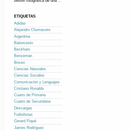
sesión fotográfica de una ...
ETIQUETAS
Adidas
Alejandro Chumacero
Argentina
Baloncesto
Beckham
Benzeman
Boxeo
Ciencias Naturales
Ciencias Sociales
Comunicación y Lenguajes
Cristiano Ronaldo
Cuarto de Primaria
Cuarto de Secundaria
Descargas
Futbolistas
Gerard Piqué
James Rodríguez