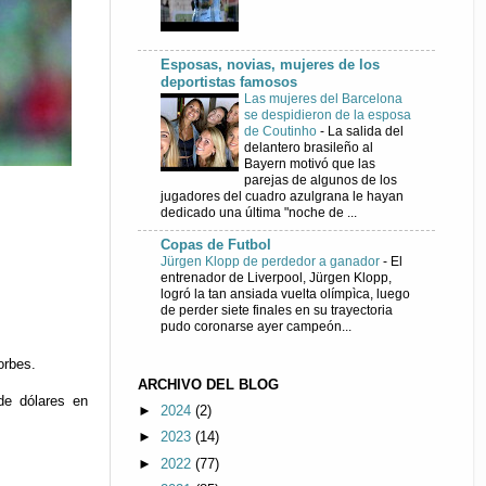
Esposas, novias, mujeres de los
deportistas famosos
Las mujeres del Barcelona
se despidieron de la esposa
de Coutinho
-
La salida del
delantero brasileño al
Bayern motivó que las
parejas de algunos de los
jugadores del cuadro azulgrana le hayan
dedicado una última "noche de ...
Copas de Futbol
Jürgen Klopp de perdedor a ganador
-
El
entrenador de Liverpool, Jürgen Klopp,
logró la tan ansiada vuelta olímpìca, luego
de perder siete finales en su trayectoria
pudo coronarse ayer campeón...
orbes.
ARCHIVO DEL BLOG
 de dólares en
►
2024
(2)
►
2023
(14)
►
2022
(77)