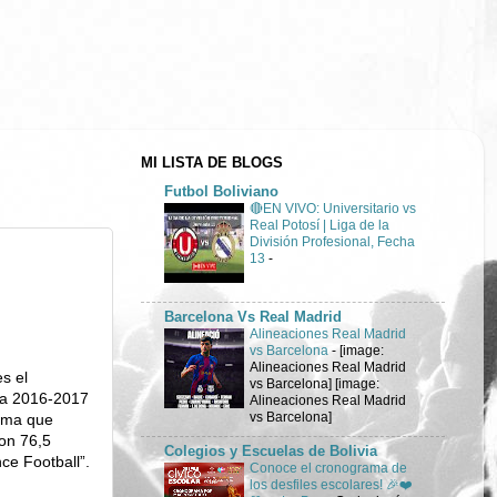
MI LISTA DE BLOGS
Futbol Boliviano
🔴EN VIVO: Universitario vs
Real Potosí | Liga de la
División Profesional, Fecha
13
-
Barcelona Vs Real Madrid
Alineaciones Real Madrid
vs Barcelona
-
[image:
Alineaciones Real Madrid
s el
vs Barcelona] [image:
da 2016-2017
Alineaciones Real Madrid
vs Barcelona]
orma que
con 76,5
Colegios y Escuelas de Bolivia
nce Football”.
Conoce el cronograma de
los desfiles escolares! 🎉❤️