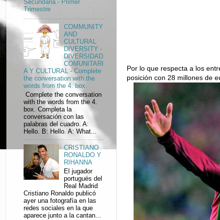
Secundaria - Primer
Trimestre
COMMUNITY
AND
CULTURAL
DIVERSITY -
DIVERSIDAD
COMUNITARI
Por lo que respecta a los en
A Y CULTURAL - Complete
posición con 28 millones de e
the conversation with the
words from the 4. box.
Complete the conversation
with the words from the 4.
box. Completa la
conversación con las
palabras del cuadro. A:
Hello. B: Hello. A: What...
CRISTIANO
RONALDO Y
RIHANNA
El jugador
portugués del
Real Madrid
Cristiano Ronaldo publicó
ayer una fotografía en las
redes sociales en la que
aparece junto a la cantan...