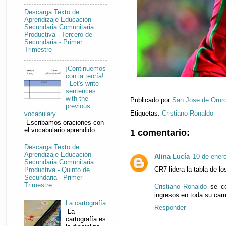
Descarga Texto de
Aprendizaje Educación
Secundaria Comunitaria
Productiva - Tercero de
Secundaria - Primer
Trimestre
¡Continuemos
con la teoría!
- Let's write
sentences
with the
Publicado por
San Jose de Orur
previous
Etiquetas:
Cristiano Ronaldo
vocabulary.
Escribamos oraciones con
el vocabulario aprendido.
1 comentario:
Descarga Texto de
Aprendizaje Educación
Alina Lucía
10 de enero
Secundaria Comunitaria
CR7 lidera la tabla de l
Productiva - Quinto de
Secundaria - Primer
Trimestre
Cristiano Ronaldo
se con
ingresos en toda su carr
La cartografía
Responder
La
cartografía es