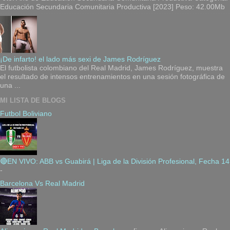
Educación Secundaria Comunitaria Productiva [2023] Peso: 42.00Mb
¡De infarto! el lado más sexi de James Rodríguez
El futbolista colombiano del Real Madrid, James Rodríguez, muestra
el resultado de intensos entrenamientos en una sesión fotográfica de
una ...
MI LISTA DE BLOGS
Futbol Boliviano
🔴EN VIVO: ABB vs Guabirá | Liga de la División Profesional, Fecha 14
-
Barcelona Vs Real Madrid