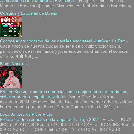
Alineaciones Real Madrid vs Barcelona
-
[image: Alineaciones Real
Madrid vs Barcelona] [image: Alineaciones Real Madrid vs Barcelona]
Colegios y Escuelas de Bolivia
Conoce el cronograma de los desfiles escolares! 🎉❤️💚en La Paz
-
Cada rincón de nuestra ciudad se llena de orgullo y color con la
participación de niñas, niños y jóvenes que marchan con el corazón
en alto. 👩‍🏫👨‍🎓} ...
Blogs Noticias
En Las Brisas, el centro comercial con la mejor oferta de productos,
viví el verdadero espíritu navideño
-
Santa Cruz de la Sierra,
diciembre 2024.- El encendido de luces del imponente árbol navideño,
implementado por Las Brisas Centro Comercial desde 2021, s...
Boca Juniors Vs River Plate
Fixture de Boca Juniors en la Copa de La Liga 2023
-
Fecha 1 BOCA
JRS. c. PLATENSE Fecha 2 D. BEL. / EST. / SAR. c. BOCA JRS. Fecha
3 BOCA JRS. c. TIGRE Fecha 4 DEF. Y JUSTICIA c. BOCA JRS.