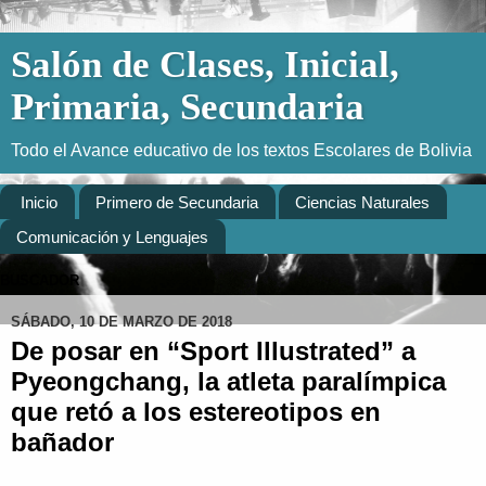
Salón de Clases, Inicial,
Primaria, Secundaria
Todo el Avance educativo de los textos Escolares de Bolivia
Inicio
Primero de Secundaria
Ciencias Naturales
Comunicación y Lenguajes
BUSCADOR
SÁBADO, 10 DE MARZO DE 2018
De posar en “Sport Illustrated” a
Pyeongchang, la atleta paralímpica
que retó a los estereotipos en
bañador