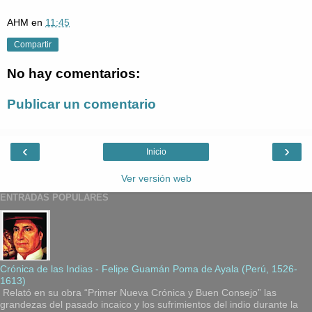
AHM
en
11:45
Compartir
No hay comentarios:
Publicar un comentario
‹
›
Inicio
Ver versión web
ENTRADAS POPULARES
Crónica de las Indias - Felipe Guamán Poma de Ayala (Perú, 1526-
1613)
Relató en su obra “Primer Nueva Crónica y Buen Consejo” las
grandezas del pasado incaico y los sufrimientos del indio durante la