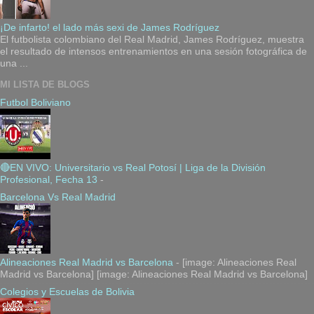
¡De infarto! el lado más sexi de James Rodríguez
El futbolista colombiano del Real Madrid, James Rodríguez, muestra
el resultado de intensos entrenamientos en una sesión fotográfica de
una ...
MI LISTA DE BLOGS
Futbol Boliviano
🔴EN VIVO: Universitario vs Real Potosí | Liga de la División
Profesional, Fecha 13
-
Barcelona Vs Real Madrid
Alineaciones Real Madrid vs Barcelona
-
[image: Alineaciones Real
Madrid vs Barcelona] [image: Alineaciones Real Madrid vs Barcelona]
Colegios y Escuelas de Bolivia