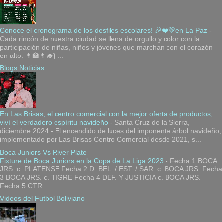
Conoce el cronograma de los desfiles escolares! 🎉❤️💚en La Paz
-
Cada rincón de nuestra ciudad se llena de orgullo y color con la
participación de niñas, niños y jóvenes que marchan con el corazón
en alto. 👩‍🏫👨‍🎓} ...
Blogs Noticias
En Las Brisas, el centro comercial con la mejor oferta de productos,
viví el verdadero espíritu navideño
-
Santa Cruz de la Sierra,
diciembre 2024.- El encendido de luces del imponente árbol navideño,
implementado por Las Brisas Centro Comercial desde 2021, s...
Boca Juniors Vs River Plate
Fixture de Boca Juniors en la Copa de La Liga 2023
-
Fecha 1 BOCA
JRS. c. PLATENSE Fecha 2 D. BEL. / EST. / SAR. c. BOCA JRS. Fecha
3 BOCA JRS. c. TIGRE Fecha 4 DEF. Y JUSTICIA c. BOCA JRS.
Fecha 5 CTR...
Videos del Futbol Boliviano