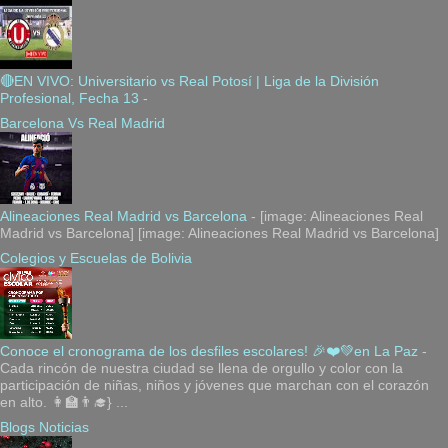
🔴EN VIVO: Universitario vs Real Potosí | Liga de la División
Profesional, Fecha 13
-
Barcelona Vs Real Madrid
Alineaciones Real Madrid vs Barcelona
-
[image: Alineaciones Real
Madrid vs Barcelona] [image: Alineaciones Real Madrid vs Barcelona]
Colegios y Escuelas de Bolivia
Conoce el cronograma de los desfiles escolares! 🎉❤️💚en La Paz
-
Cada rincón de nuestra ciudad se llena de orgullo y color con la
participación de niñas, niños y jóvenes que marchan con el corazón
en alto. 👩‍🏫👨‍🎓} ...
Blogs Noticias