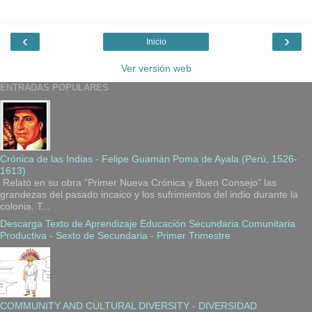
‹
›
Inicio
Ver versión web
ENTRADAS POPULARES
Crónica de las Indias - Felipe Guamán Poma de Ayala (Perú, 1526-
1613)
Relató en su obra “Primer Nueva Crónica y Buen Consejo” las
grandezas del pasado incaico y los sufrimientos del indio durante la
colonia. T...
Descarga Texto de Aprendizaje Educación Secundaria Comunitaria
Productiva - Sexto de Secundaria - Primer Trimestre
COMMUNITY AND CULTURAL DIVERSITY - DIVERSIDAD