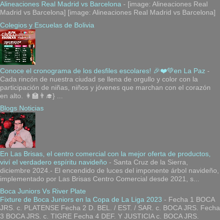
Alineaciones Real Madrid vs Barcelona
-
[image: Alineaciones Real
Madrid vs Barcelona] [image: Alineaciones Real Madrid vs Barcelona]
Colegios y Escuelas de Bolivia
Conoce el cronograma de los desfiles escolares! 🎉❤️💚en La Paz
-
Cada rincón de nuestra ciudad se llena de orgullo y color con la
participación de niñas, niños y jóvenes que marchan con el corazón
en alto. 👩‍🏫👨‍🎓} ...
Blogs Noticias
En Las Brisas, el centro comercial con la mejor oferta de productos,
viví el verdadero espíritu navideño
-
Santa Cruz de la Sierra,
diciembre 2024.- El encendido de luces del imponente árbol navideño,
implementado por Las Brisas Centro Comercial desde 2021, s...
Boca Juniors Vs River Plate
Fixture de Boca Juniors en la Copa de La Liga 2023
-
Fecha 1 BOCA
JRS. c. PLATENSE Fecha 2 D. BEL. / EST. / SAR. c. BOCA JRS. Fecha
3 BOCA JRS. c. TIGRE Fecha 4 DEF. Y JUSTICIA c. BOCA JRS.