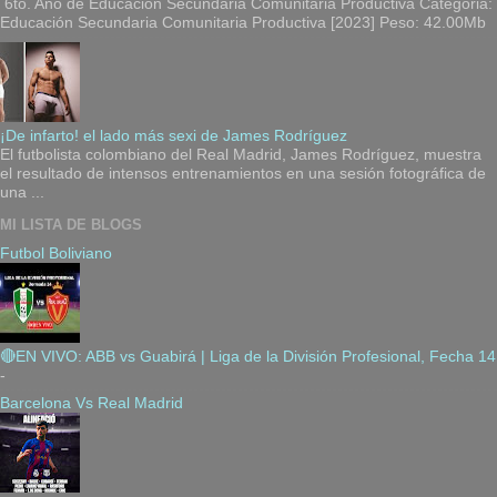
6to. Año de Educación Secundaria Comunitaria Productiva Categoria:
Educación Secundaria Comunitaria Productiva [2023] Peso: 42.00Mb
¡De infarto! el lado más sexi de James Rodríguez
El futbolista colombiano del Real Madrid, James Rodríguez, muestra
el resultado de intensos entrenamientos en una sesión fotográfica de
una ...
MI LISTA DE BLOGS
Futbol Boliviano
🔴EN VIVO: ABB vs Guabirá | Liga de la División Profesional, Fecha 14
-
Barcelona Vs Real Madrid