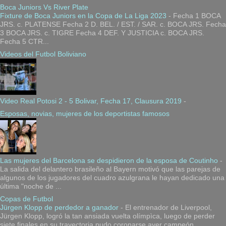
Boca Juniors Vs River Plate
Fixture de Boca Juniors en la Copa de La Liga 2023
-
Fecha 1 BOCA
JRS. c. PLATENSE Fecha 2 D. BEL. / EST. / SAR. c. BOCA JRS. Fecha
3 BOCA JRS. c. TIGRE Fecha 4 DEF. Y JUSTICIA c. BOCA JRS.
Fecha 5 CTR...
Videos del Futbol Boliviano
Video Real Potosi 2 - 5 Bolivar, Fecha 17, Clausura 2019
-
Esposas, novias, mujeres de los deportistas famosos
Las mujeres del Barcelona se despidieron de la esposa de Coutinho
-
La salida del delantero brasileño al Bayern motivó que las parejas de
algunos de los jugadores del cuadro azulgrana le hayan dedicado una
última "noche de ...
Copas de Futbol
Jürgen Klopp de perdedor a ganador
-
El entrenador de Liverpool,
Jürgen Klopp, logró la tan ansiada vuelta olímpìca, luego de perder
siete finales en su trayectoria pudo coronarse ayer campeón...