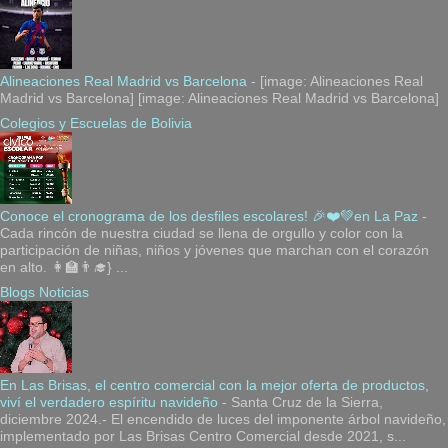
Alineaciones Real Madrid vs Barcelona
-
[image: Alineaciones Real
Madrid vs Barcelona] [image: Alineaciones Real Madrid vs Barcelona]
Colegios y Escuelas de Bolivia
Conoce el cronograma de los desfiles escolares! 🎉❤️💚en La Paz
-
Cada rincón de nuestra ciudad se llena de orgullo y color con la
participación de niñas, niños y jóvenes que marchan con el corazón
en alto. 👩‍🏫👨‍🎓} ...
Blogs Noticias
En Las Brisas, el centro comercial con la mejor oferta de productos,
viví el verdadero espíritu navideño
-
Santa Cruz de la Sierra,
diciembre 2024.- El encendido de luces del imponente árbol navideño,
implementado por Las Brisas Centro Comercial desde 2021, s...