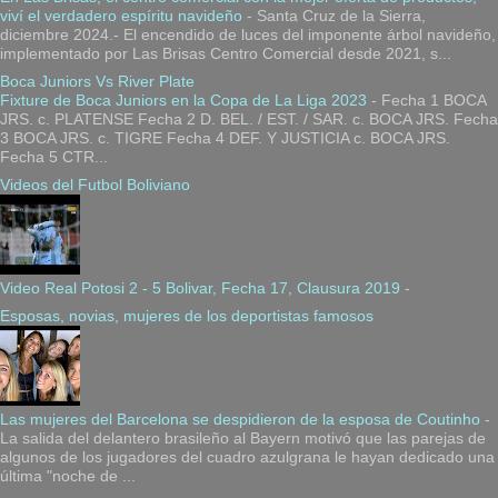
viví el verdadero espíritu navideño
-
Santa Cruz de la Sierra,
diciembre 2024.- El encendido de luces del imponente árbol navideño,
implementado por Las Brisas Centro Comercial desde 2021, s...
Boca Juniors Vs River Plate
Fixture de Boca Juniors en la Copa de La Liga 2023
-
Fecha 1 BOCA
JRS. c. PLATENSE Fecha 2 D. BEL. / EST. / SAR. c. BOCA JRS. Fecha
3 BOCA JRS. c. TIGRE Fecha 4 DEF. Y JUSTICIA c. BOCA JRS.
Fecha 5 CTR...
Videos del Futbol Boliviano
Video Real Potosi 2 - 5 Bolivar, Fecha 17, Clausura 2019
-
Esposas, novias, mujeres de los deportistas famosos
Las mujeres del Barcelona se despidieron de la esposa de Coutinho
-
La salida del delantero brasileño al Bayern motivó que las parejas de
algunos de los jugadores del cuadro azulgrana le hayan dedicado una
última "noche de ...