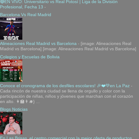
🔴EN VIVO: Universitario vs Real Potosí | Liga de la División
Profesional, Fecha 13
-
Barcelona Vs Real Madrid
Alineaciones Real Madrid vs Barcelona
-
[image: Alineaciones Real
Madrid vs Barcelona] [image: Alineaciones Real Madrid vs Barcelona]
Colegios y Escuelas de Bolivia
Conoce el cronograma de los desfiles escolares! 🎉❤️💚en La Paz
-
Cada rincón de nuestra ciudad se llena de orgullo y color con la
participación de niñas, niños y jóvenes que marchan con el corazón
en alto. 👩‍🏫👨‍🎓} ...
Blogs Noticias
En Las Brisas, el centro comercial con la mejor oferta de productos,