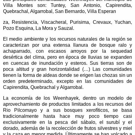
Villa Montes son: Tuntey, San Antonio, Capirendita,
Quebrachal, Algarrobal, San Bernardo, Villa Esperan
za, Resistencia, Viscacheral, Purisima, Crevaux, Yuchan,
Pozo Esquina, La Mora y Sauzal.
El medio ambiente y los recursos naturales de la región se
caracterizan por una extensa llanura de bosque ralo y
achaparrado, con escasos arroyos por la sequedad
desértica del clima, pero en época de lluvias se expanden
en cuencas de inundación y esteros. Sus tierras son de
poca altitud y gran horizontalidad (…) Las comunidades
tienen la forma de aldeas donde se erigen las chozas sin un
orden predeterminado, excepto en las comunidades de
Capirendita, Quebrachal y Algarrobal.
La economía de los Weenhayek, dentro un modelo de
aprovechamiento de productos limitados a los recursos del
Rio Pilcomayo y a sus bosques xerofíticos, se basa
tradicionalmente hasta hace muy poco tiempo casi
exclusivamente en la pesca del sábalo, el surubí y el
dorado, además de la recolección de frutos silvestres y miel
y la caza en menor medida. Últimamente se han volcado a