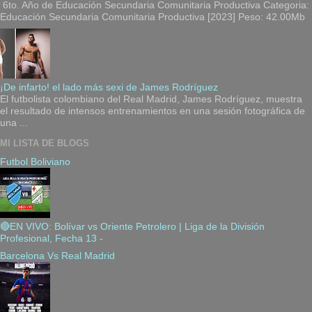
6to. Año de Educación Secundaria Comunitaria Productiva Categoria:
Educación Secundaria Comunitaria Productiva [2023] Peso: 42.00Mb
¡De infarto! el lado más sexi de James Rodríguez
El futbolista colombiano del Real Madrid, James Rodríguez, muestra
el resultado de intensos entrenamientos en una sesión fotográfica de
una ...
MI LISTA DE BLOGS
Futbol Boliviano
🔴EN VIVO: Bolívar vs Oriente Petrolero | Liga de la División
Profesional, Fecha 13
-
Barcelona Vs Real Madrid