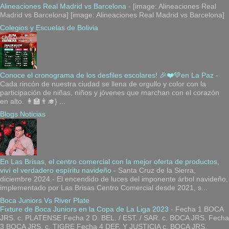
Alineaciones Real Madrid vs Barcelona
-
[image: Alineaciones Real
Madrid vs Barcelona] [image: Alineaciones Real Madrid vs Barcelona]
Colegios y Escuelas de Bolivia
Conoce el cronograma de los desfiles escolares! 🎉❤️💚en La Paz
-
Cada rincón de nuestra ciudad se llena de orgullo y color con la
participación de niñas, niños y jóvenes que marchan con el corazón
en alto. 👩‍🏫👨‍🎓} ...
Blogs Noticias
En Las Brisas, el centro comercial con la mejor oferta de productos,
viví el verdadero espíritu navideño
-
Santa Cruz de la Sierra,
diciembre 2024.- El encendido de luces del imponente árbol navideño,
implementado por Las Brisas Centro Comercial desde 2021, s...
Boca Juniors Vs River Plate
Fixture de Boca Juniors en la Copa de La Liga 2023
-
Fecha 1 BOCA
JRS. c. PLATENSE Fecha 2 D. BEL. / EST. / SAR. c. BOCA JRS. Fecha
3 BOCA JRS. c. TIGRE Fecha 4 DEF. Y JUSTICIA c. BOCA JRS.