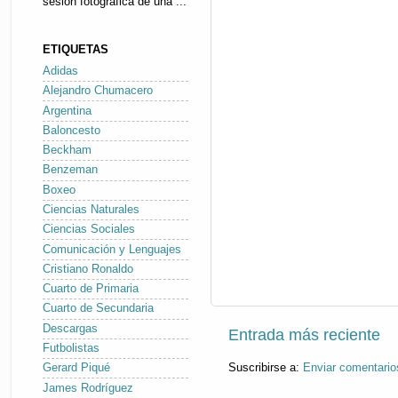
sesión fotográfica de una ...
ETIQUETAS
Adidas
Alejandro Chumacero
Argentina
Baloncesto
Beckham
Benzeman
Boxeo
Ciencias Naturales
Ciencias Sociales
Comunicación y Lenguajes
Cristiano Ronaldo
Cuarto de Primaria
Cuarto de Secundaria
Descargas
Entrada más reciente
Futbolistas
Suscribirse a:
Enviar comentario
Gerard Piqué
James Rodríguez