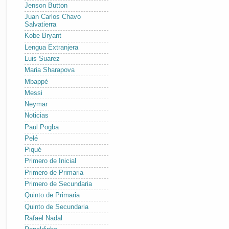
Jenson Button
Juan Carlos Chavo
Salvatierra
Kobe Bryant
Lengua Extranjera
Luis Suarez
Maria Sharapova
Mbappé
Messi
Neymar
Noticias
Paul Pogba
Pelé
Piqué
Primero de Inicial
Primero de Primaria
Primero de Secundaria
Quinto de Primaria
Quinto de Secundaria
Rafael Nadal