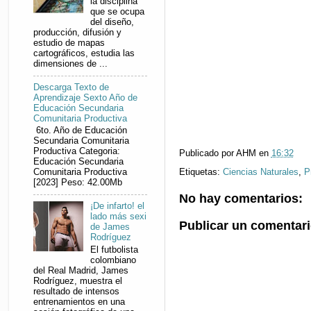
la disciplina
que se ocupa
del diseño,
producción, difusión y
estudio de mapas
cartográficos, estudia las
dimensiones de ...
Descarga Texto de
Aprendizaje Sexto Año de
Educación Secundaria
Comunitaria Productiva
6to. Año de Educación
Secundaria Comunitaria
Productiva Categoria:
Publicado por
AHM
en
16:32
Educación Secundaria
Etiquetas:
Ciencias Naturales
,
P
Comunitaria Productiva
[2023] Peso: 42.00Mb
No hay comentarios:
¡De infarto! el
lado más sexi
Publicar un comentar
de James
Rodríguez
El futbolista
colombiano
del Real Madrid, James
Rodríguez, muestra el
resultado de intensos
entrenamientos en una