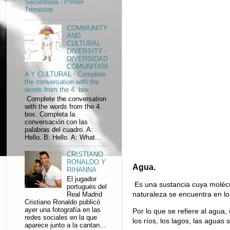
Secundaria - Primer
Trimestre
COMMUNITY
AND
CULTURAL
DIVERSITY -
DIVERSIDAD
COMUNITARI
A Y CULTURAL - Complete
the conversation with the
words from the 4. box.
Complete the conversation
with the words from the 4.
box. Completa la
conversación con las
palabras del cuadro. A:
Hello. B: Hello. A: What...
CRISTIANO
RONALDO Y
Agua.
RIHANNA
El jugador
Es una sustancia cuya molécu
portugués del
naturaleza se encuentra en lo
Real Madrid
Cristiano Ronaldo publicó
ayer una fotografía en las
Por lo que se refiere al agua
redes sociales en la que
los ríos, los lagos, las aguas
aparece junto a la cantan...