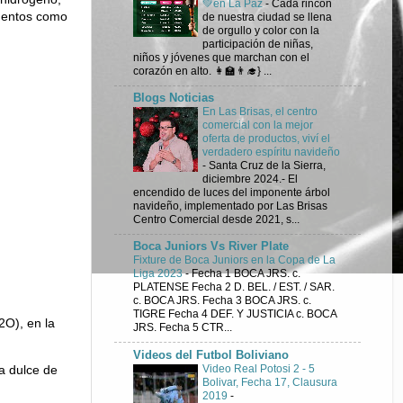
💚en La Paz
-
Cada rincón
ementos como
de nuestra ciudad se llena
de orgullo y color con la
participación de niñas,
niños y jóvenes que marchan con el
corazón en alto. 👩‍🏫👨‍🎓} ...
Blogs Noticias
En Las Brisas, el centro
comercial con la mejor
oferta de productos, viví el
verdadero espíritu navideño
-
Santa Cruz de la Sierra,
diciembre 2024.- El
encendido de luces del imponente árbol
navideño, implementado por Las Brisas
Centro Comercial desde 2021, s...
Boca Juniors Vs River Plate
Fixture de Boca Juniors en la Copa de La
Liga 2023
-
Fecha 1 BOCA JRS. c.
PLATENSE Fecha 2 D. BEL. / EST. / SAR.
c. BOCA JRS. Fecha 3 BOCA JRS. c.
TIGRE Fecha 4 DEF. Y JUSTICIA c. BOCA
O), en la
JRS. Fecha 5 CTR...
Videos del Futbol Boliviano
Video Real Potosi 2 - 5
a dulce de
Bolivar, Fecha 17, Clausura
2019
-