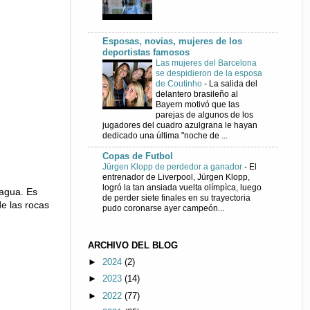
Esposas, novias, mujeres de los
deportistas famosos
Las mujeres del Barcelona
se despidieron de la esposa
de Coutinho
-
La salida del
delantero brasileño al
Bayern motivó que las
parejas de algunos de los
jugadores del cuadro azulgrana le hayan
dedicado una última "noche de ...
Copas de Futbol
Jürgen Klopp de perdedor a ganador
-
El
entrenador de Liverpool, Jürgen Klopp,
logró la tan ansiada vuelta olímpìca, luego
 agua. Es
de perder siete finales en su trayectoria
e las rocas
pudo coronarse ayer campeón...
ARCHIVO DEL BLOG
►
2024
(2)
►
2023
(14)
►
2022
(77)