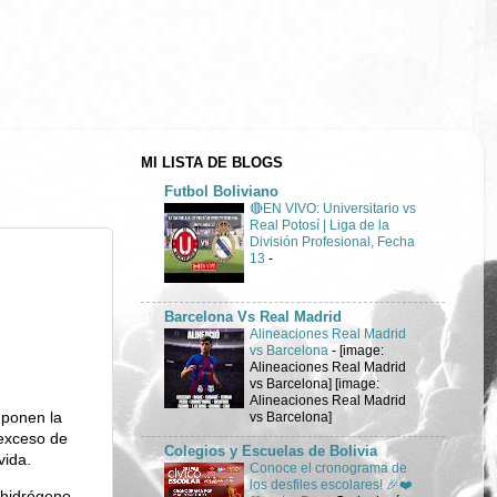
MI LISTA DE BLOGS
Futbol Boliviano
🔴EN VIVO: Universitario vs
Real Potosí | Liga de la
División Profesional, Fecha
13
-
Barcelona Vs Real Madrid
Alineaciones Real Madrid
vs Barcelona
-
[image:
Alineaciones Real Madrid
vs Barcelona] [image:
Alineaciones Real Madrid
mponen la
vs Barcelona]
 exceso de
Colegios y Escuelas de Bolivia
vida.
Conoce el cronograma de
los desfiles escolares! 🎉❤️
 hidrógeno,