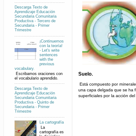
Descarga Texto de
Aprendizaje Educación
Secundaria Comunitaria
Productiva - Tercero de
Secundaria - Primer
Trimestre
¡Continuemos
con la teoría!
- Let's write
sentences
with the
previous
vocabulary.
Suelo.
Escribamos oraciones con
el vocabulario aprendido.
Está compuesto por minerales
Descarga Texto de
una capa delgada que se ha fo
Aprendizaje Educación
superficiales por la acción de
Secundaria Comunitaria
Productiva - Quinto de
Secundaria - Primer
Trimestre
La cartografía
La
cartografía es